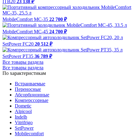
ITB20
23 138 ₽
MobileComfort MC-35
22 700 ₽
MobileComfort MC-45
24 700 ₽
SetPower FC20
20 512 ₽
SetPower PT35
36 789 ₽
Все товары раздела
Все товары раздела
По характеристикам
Встраиваемые
Переносные
Абсорбционные
Комперссорные
Dometic
Alpicool
Indelb
Vitrifrigo
SetPower
Mobilecomfort