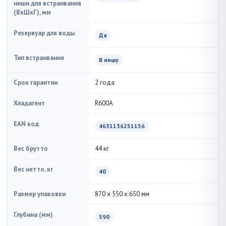
ниши для встраивания
(ВxШxГ), мм
Резервуар для воды
Да
Тип встраивания
В нишу
Срок гарантии
2 года
Хладагент
R600A
EAN код
4631136251156
Вес брутто
44 кг
Вес нетто, кг
40
Размер упаковки
870 x 550 x 650 мм
Глубина (мм)
590