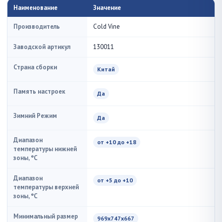
Наименование
Значение
Производитель
Cold Vine
Заводской артикул
130011
Страна сборки
Китай
Память настроек
Да
Зимний Режим
Да
Диапазон
от +10 до +18
температуры нижней
зоны, °C
Диапазон
от +5 до +10
температуры верхней
зоны, °C
Минимальный размер
969х747х667