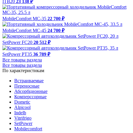
ITB20
23 138 ₽
MobileComfort MC-35
22 700 ₽
MobileComfort MC-45
24 700 ₽
SetPower FC20
20 512 ₽
SetPower PT35
36 789 ₽
Все товары раздела
Все товары раздела
По характеристикам
Встраиваемые
Переносные
Абсорбционные
Комперссорные
Dometic
Alpicool
Indelb
Vitrifrigo
SetPower
Mobilecomfort