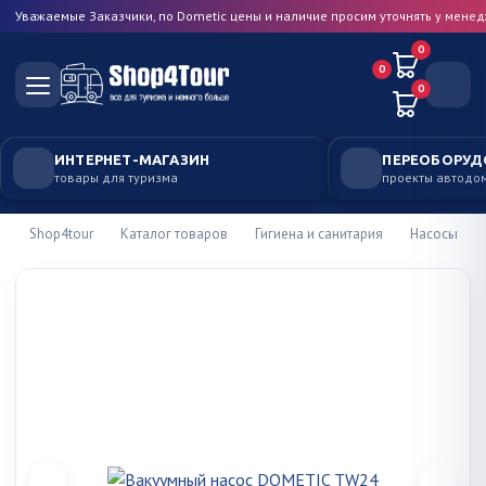
Уважаемые Заказчики, по Dometic цены и наличие просим уточнять у мене
0
0
0
ИНТЕРНЕТ-МАГАЗИН
ПЕРЕОБОРУД
товары для туризма
проекты автодо
Shop4tour
Каталог товаров
Гигиена и санитария
Насосы