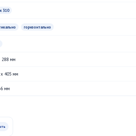
x 310
тикально
горизонтально
x 288 мм
 x 405 мм
36 мм
ыть