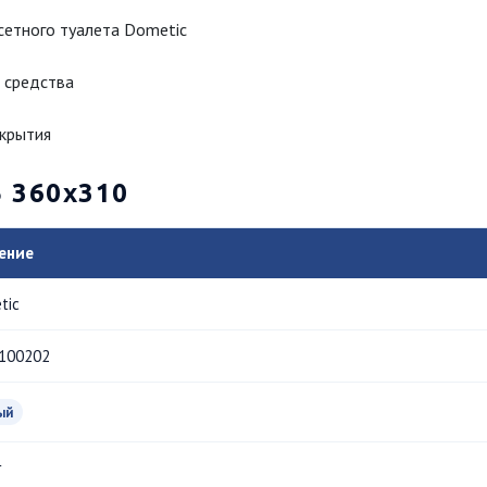
сетного туалета Dometic
 средства
акрытия
5 360x310
ение
tic
100202
ый
г