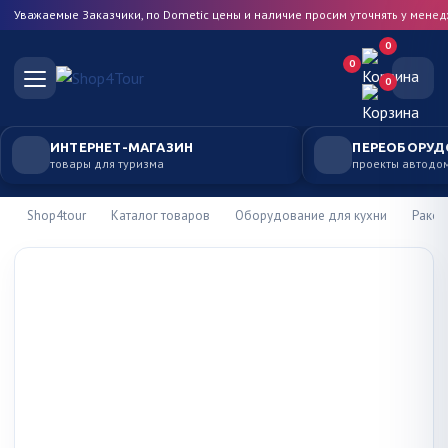
Уважаемые Заказчики, по Dometic цены и наличие просим уточнять у мене
0
0
0
ИНТЕРНЕТ-МАГАЗИН
ПЕРЕОБОРУД
товары для туризма
проекты автодо
Shop4tour
Каталог товаров
Оборудование для кухни
Рако