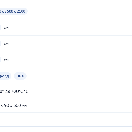
 x 2500 x 2100
см
см
см
форд
ПВХ
0° до +20°С °С
 x 90 x 500 мм