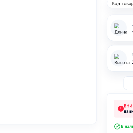
Код товар
ВНИ
!
наи
В нал