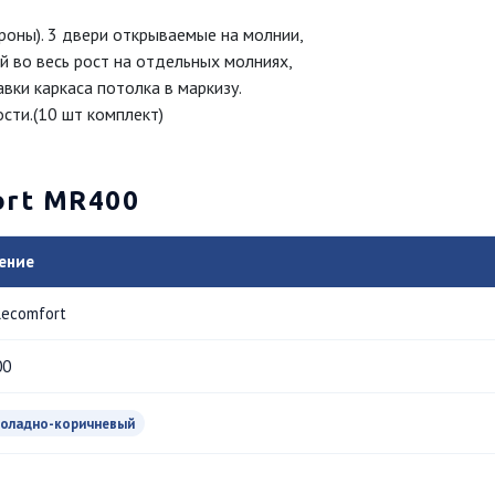
ороны). 3 двери открываемые на молнии,
ой во весь рост на отдельных молниях,
вки каркаса потолка в маркизу.
сти.(10 шт комплект)
ort MR400
ение
lecomfort
00
оладно-коричневый