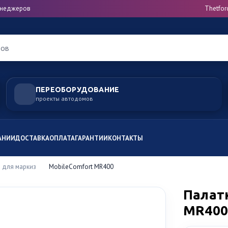
менеджеров
Thetfor
ров
ПЕРЕОБОРУДОВАНИЕ
проекты автодомов
АНИИ
ДОСТАВКА
ОПЛАТА
ГАРАНТИИ
КОНТАКТЫ
 для маркиз
MobileComfort MR400
Палат
MR400,