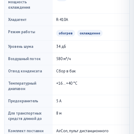
мощность
охлаждения
Хладагент
R-410A
Режим работы
обогрев
охлаждение
Уровень шума
34 дБ
Воздушный поток
580 м³/ч
Отвод конденсата
Сбор в бак
Температурный
+16 .. +40 °С
диапазон
Предохранитель
5 А
Для транспортных
8 м
средств длиной до
Комплект поставки
AirCon, пульт дистанционного