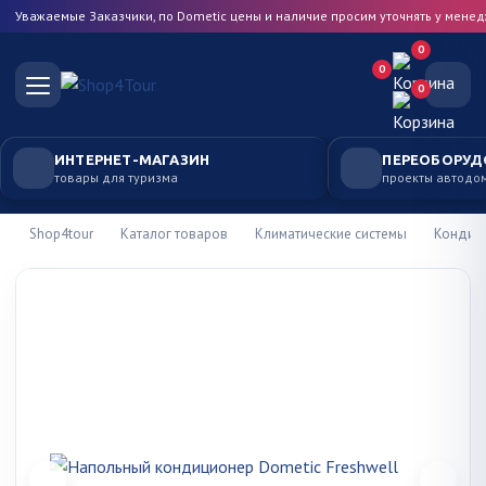
Уважаемые Заказчики, по Dometic цены и наличие просим уточнять у мене
0
0
0
ИНТЕРНЕТ-МАГАЗИН
ПЕРЕОБОРУД
товары для туризма
проекты автодо
Shop4tour
Каталог товаров
Климатические системы
Кондиц