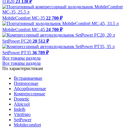
ITB20
23 138 ₽
MobileComfort MC-35
22 700 ₽
MobileComfort MC-45
24 700 ₽
SetPower FC20
20 512 ₽
SetPower PT35
36 789 ₽
Все товары раздела
Все товары раздела
По характеристикам
Встраиваемые
Переносные
Абсорбционные
Комперссорные
Dometic
Alpicool
Indelb
Vitrifrigo
SetPower
Mobilecomfort