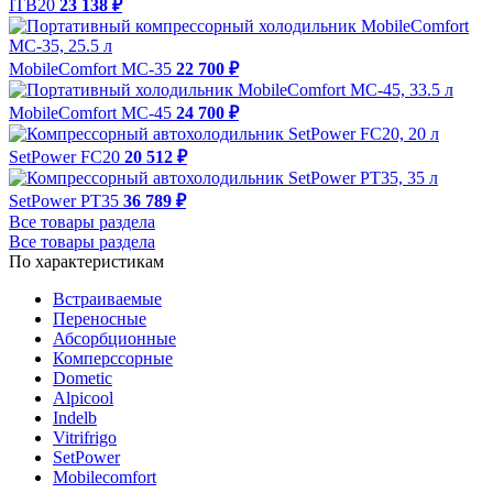
ITB20
23 138 ₽
MobileComfort MC-35
22 700 ₽
MobileComfort MC-45
24 700 ₽
SetPower FC20
20 512 ₽
SetPower PT35
36 789 ₽
Все товары раздела
Все товары раздела
По характеристикам
Встраиваемые
Переносные
Абсорбционные
Комперссорные
Dometic
Alpicool
Indelb
Vitrifrigo
SetPower
Mobilecomfort