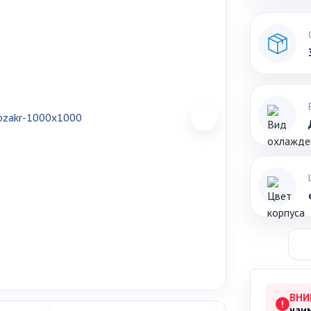
ВНИ
!
наи