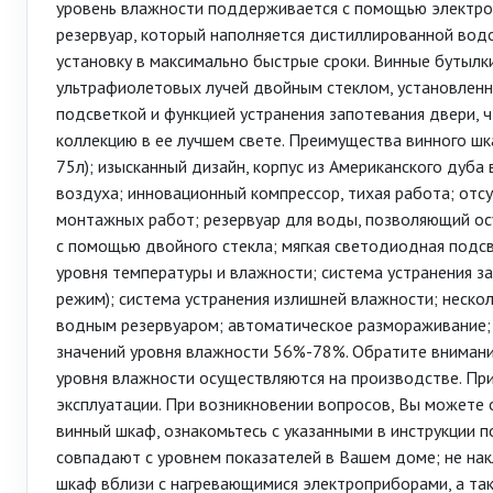
уровень влажности поддерживается с помощью электрон
резервуар, который наполняется дистиллированной вод
установку в максимально быстрые сроки. Винные бутыл
ультрафиолетовых лучей двойным стеклом, установленн
подсветкой и функцией устранения запотевания двери,
коллекцию в ее лучшем свете. Преимущества винного ш
75л); изысканный дизайн, корпус из Американского дуба
воздуха; инновационный компрессор, тихая работа; от
монтажных работ; резервуар для воды, позволяющий ос
с помощью двойного стекла; мягкая светодиодная подсв
уровня температуры и влажности; система устранения з
режим); система устранения излишней влажности; нескол
водным резервуаром; автоматическое размораживание;
значений уровня влажности 56%-78%. Обратите внимани
уровня влажности осуществляются на производстве. П
эксплуатации. При возникновении вопросов, Вы можете 
винный шкаф, ознакомьтесь с указанными в инструкции по
совпадают с уровнем показателей в Вашем доме; не нак
шкаф вблизи с нагревающимися электроприборами, а так