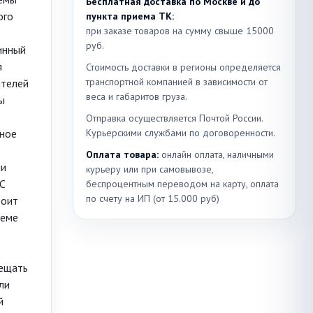
Бесплатная доставка по Москве и до
ого
пункта приема ТК:
при заказе товаров на сумму свыше 15000
руб.
инный
я
Стоимость доставки в регионы определяется
транспортной компанией в зависимости от
ителей
веса и габаритов груза.
ы
Отправка осуществляется Почтой России.
ьное
Курьерскими службами по договоренности.
Оплата товара:
онлайн оплата, наличными
ли
курьеру или при самовывозе,
C
беспроцентным переводом на карту, оплата
по счету на ИП (от 15.000 руб)
тоит
теме
мещать
ли
й