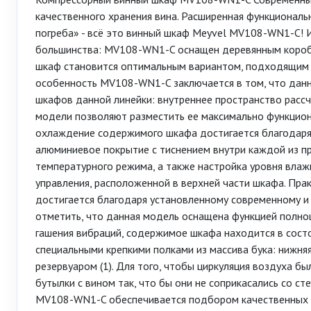
качественного хранения вина. Расширенная функциональ
погреба» - всё это винный шкаф Meyvel MV108-WN1-C!
большинства: MV108-WN1-C оснащен деревянным коробо
шкаф становится оптимальным вариантом, подходящим д
особенность MV108-WN1-C заключается в том, что данн
шкафов данной линейки: внутреннее пространство рассчи
модели позволяют разместить ее максимально функциона
охлаждение содержимого шкафа достигается благодаря 
алюминиевое покрытие с тиснением внутри каждой из п
температурного режима, а также настройка уровня вла
управления, расположенной в верхней части шкафа. Пр
достигается благодаря установленному современному и
отметить, что данная модель оснащена функцией полно
гашения вибраций, содержимое шкафа находится в сост
специальными крепкими полками из массива бука: нижняя 
резервуаром (1). Для того, чтобы циркуляция воздуха 
бутылки с вином так, что бы они не соприкасались со с
MV108-WN1-C обеспечивается подбором качественных м