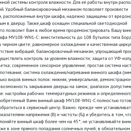
ной системы контроля влажности. Для её работы внутри расп
ой. Удобный балансировочный механизм позволяет произвести
ки, расположенные внутри шкафа, надежно защищены от вредон
ым в дверцу. Также,шкаф оснащен специальной светодиодной
 что позволит Вам в любое время продемонстрировать Вашу вин
кафа MV108-WN1-C: вместительность до 108 бутылок типа Борд
 в черном цвете; равномерное охлаждение и качественная цирку
сутствие вибраций; балансировочный механизм, упрощающий про
уществлять контроль за уровнем влажности; защита от УФ-изл
етка; современное сенсорное управление; простая система нас
апотевания; система охлаждения/нагревания винного шкафа (зи
ько видов винных полок: нижняя, универсальная, демонстрацион
 возможность закрывания дверцы на замок; диапазон допустим
е: настройки рабочих температурных режимов и определенног
риобретенный Вами винный шкаф MV108-WN1-C полностью готов
обратиться в сервисный центр. Важно: прежде чем устанавливат
казателями напряжения (В) и частоты (Гц) и убедитесь в том, чт
лоняйте винный шкаф более чем на 45°; не устанавливайте вин
же в зоне прямого попадания солнечных лучей; в обязательном