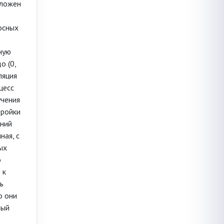
оложен
осных
ную
о (0,
ляция
цесс
учения
тройки
мний
ная, с
ых
о
 к
ь
о они
ный