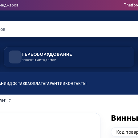
менеджеров
Thetfor
ров
ПЕРЕОБОРУДОВАНИЕ
проекты автодомов
АНИИ
ДОСТАВКА
ОПЛАТА
ГАРАНТИИ
КОНТАКТЫ
-WN1-C
Винны
Код товар