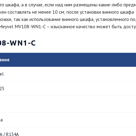
го шкафа, а в случае, если над ним размещены какие-либо пред
ен составлять не менее 10 см; после установки винного шкафа
ожки, так как использование винного шкафа, установленного п
 Meyvel MV108-WN1-C – изысканное качество может быть дост
08-WN1-C
ение
el
25
да
A / R134A