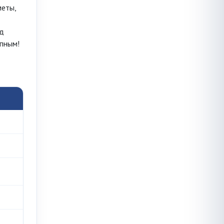
меты,
од
упным!