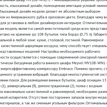
ность, изысканный дизайн, полноценная имитация условий «винн
 Изысканный дизайн модели делает ее абсолютным выбором
м из Американского дуба в ореховом цвете, благодаря чему в
ля установки в любом дизайнерском интерьере. Отличительна
ая модель является самой вместительной среди всех представ
тано на хранение до 108 бутылок типа Бордо (0,75 л). Габарит
льной в любой зоне: кухне, столовой, гостиной. Равномерное
качественной циркуляции воздуха, чему способствует специал
редставленных моделей. Настройка необходимого рабочего
жности осуществляется с помощью современной сенсорной пане
актически бесшумная работа винного шкафа Meyvel MV108-WN1-
 энергоэффективному компрессору Embraco. Помимо прочего, с
ценного устранения вибраций: благодаря многоступенчатой сис
оянии покоя. Для размещения винных бутылок, шкаф оснащен 13
(1), универсальная (9), демонстрационная (2), полка с водным
была максимально качественной и равномерной, необходимо раз
тенкой испарителя. Отсутствие посторонних запахов внутри моде
атериалов, а так же сменным угольным фильтром. Оптимальны