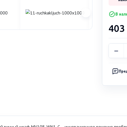
В нал
403
Пре
й винный шкаф MV108-WN1-C – инновационное решение пробл