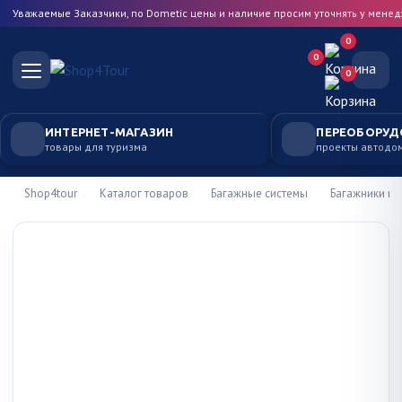
Уважаемые Заказчики, по Dometic цены и наличие просим уточнять у мене
0
0
0
ИНТЕРНЕТ-МАГАЗИН
ПЕРЕОБОРУД
товары для туризма
проекты автодо
Shop4tour
Каталог товаров
Багажные системы
Багажники на