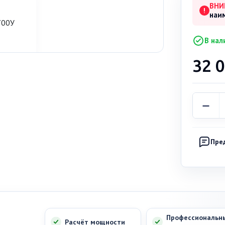
ВНИ
!
наи
В нал
32 
Пре
Профессиональн
Расчёт мощности