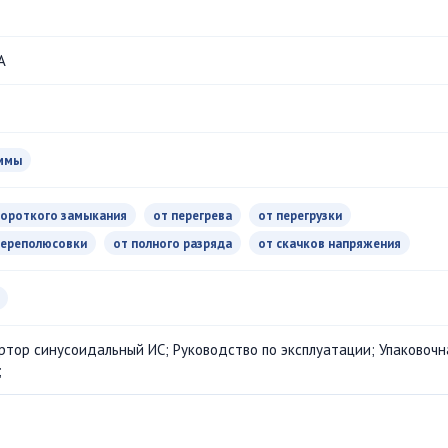
А
ммы
короткого замыкания
от перегрева
от перегрузки
переполюсовки
от полного разряда
от скачков напряжения
ртор синусоидальный ИС; Руководство по эксплуатации; Упаковочн
;