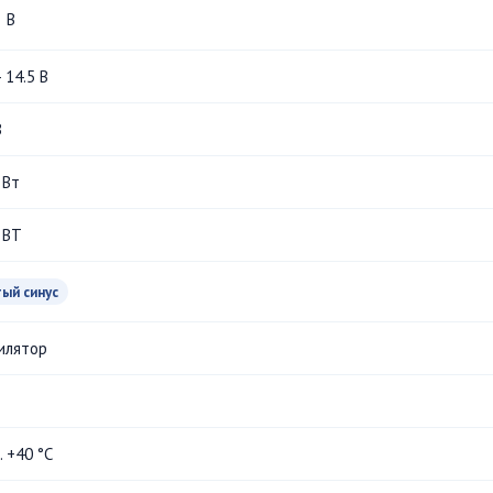
В
- 14.5 В
В
 Вт
 ВТ
тый синус
илятор
.. +40 °С