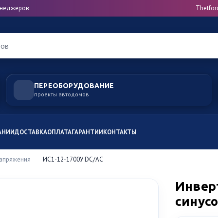
менеджеров
Thetfor
ров
ПЕРЕОБОРУДОВАНИЕ
проекты автодомов
АНИИ
ДОСТАВКА
ОПЛАТА
ГАРАНТИИ
КОНТАКТЫ
напряжения
ИС1-12-1700У DC/AC
Инверт
синус