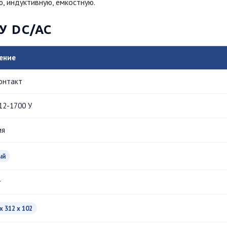
ю, индуктивную, емкостную.
У DC/AC
ение
онтакт
12-1700 У
ия
ый
г
x 312 x 102