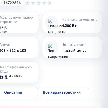
а:
76722826
Входное номинальное
Номинальная мощность
напряжение
1700 Вт
12 В
Размер
Тип напряжения
208 x 312 x 102
чистый синус
Энергоэффективность
(КПД)
92 %
Описание
Все характеристики