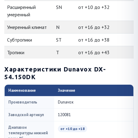
Расширенный
SN
от +10 до +32
умеренный
Умеренный климат
N
от +16 до +32
Субтропики
ST
от +16 до +38
Тропики
T
от +16 до +43
Характеристики Dunavox DX-
54.150DK
Наименование
Значение
Производитель
Dunavox
Заводской артикул
120081
Диапазон
от +10 до +18
температуры нижней