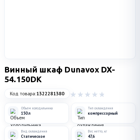
Винный шкаф Dunavox DX-
54.150DK
Код товара:
1322281380
Объем холодильника
Тип охлаждения
150 л
компрессорный
Вид охлаждения
Вес нетто, кг
Статическое
47,6