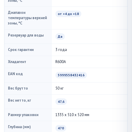
зоны, °C
Диапазон
от +4 до +18
температуры верхней
зоны, °C
Резервуар для воды
Да
Срок гарантии
3 года
Хладагент
R600A
EAN код
5999558432416
Вес брутто
50 кг
Вес нетто, кг
47,6
Размер упаковки
1335 x 510 x 520 мм
Глубина (мм)
470