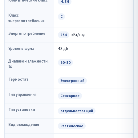
Климатический класс
N, SN
Класс
C
энергопотребления
Энергопотребление
кВт/год
234
Уровень шума
42 дБ
Диапазон влажности,
60-80
%
Термостат
Электронный
Тип управления
Сенсорное
Тип установки
отдельностоящий
Вид охлаждения
Статическое