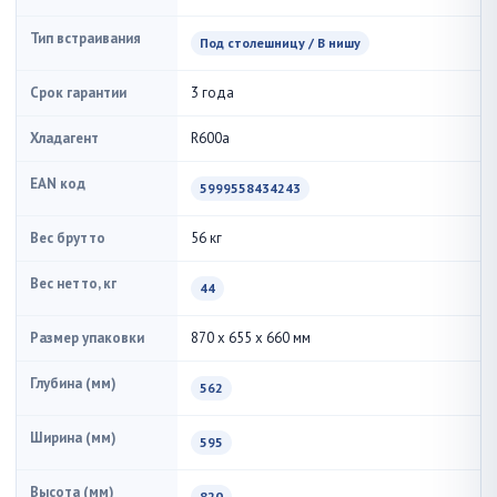
Тип встраивания
Под столешницу / В нишу
Срок гарантии
3 года
Хладагент
R600a
EAN код
5999558434243
Вес брутто
56 кг
Вес нетто, кг
44
Размер упаковки
870 x 655 x 660 мм
Глубина (мм)
562
Ширина (мм)
595
Высота (мм)
820