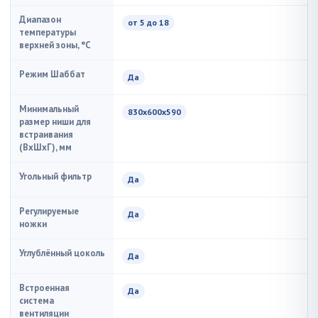
Диапазон
от 5 до 18
температуры
верхней зоны, °C
Режим Шаббат
Да
Минимальный
830x600x590
размер ниши для
встраивания
(ВxШxГ), мм
Угольный фильтр
Да
Регулируемые
Да
ножки
Углублённый цоколь
Да
Встроенная
Да
система
вентиляции