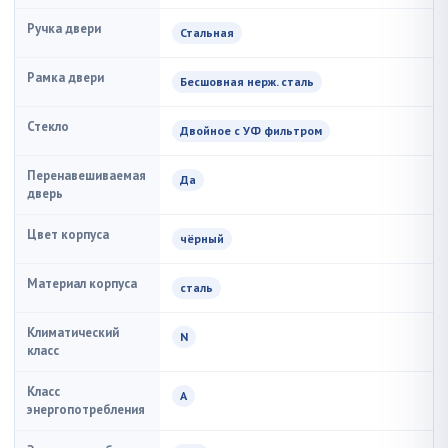
Ручка двери
Стальная
Рамка двери
Бесшовная нерж. сталь
Стекло
Двойное с УФ фильтром
Перенавешиваемая
Да
дверь
Цвет корпуса
чёрный
Материал корпуса
сталь
Климатический
N
класс
Класс
A
энергопотребления