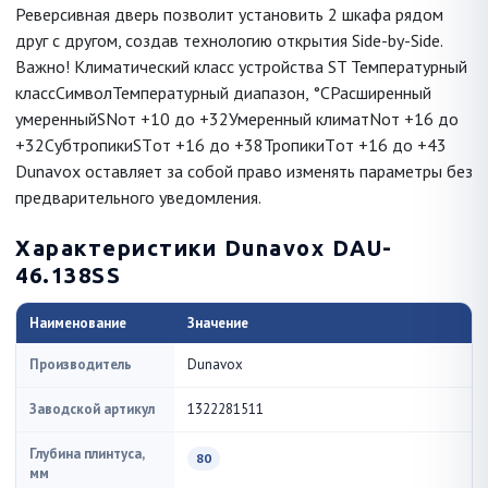
Реверсивная дверь позволит установить 2 шкафа рядом
друг c другом, создав технологию открытия Side-by-Side.
Важно! Климатический класс устройства ST Температурный
классСимволТемпературный диапазон, °CРасширенный
умеренныйSNот +10 до +32Умеренный климатNот +16 до
+32СубтропикиSTот +16 до +38ТропикиTот +16 до +43
Dunavox оставляет за собой право изменять параметры без
предварительного уведомления.
Характеристики Dunavox DAU-
46.138SS
Наименование
Значение
Производитель
Dunavox
Заводской артикул
1322281511
Глубина плинтуса,
80
мм