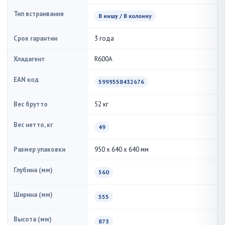
Тип встраивания
В нишу / В колонну
Срок гарантии
3 года
Хладагент
R600A
EAN код
5999558432676
Вес брутто
52 кг
Вес нетто, кг
49
Размер упаковки
950 x 640 x 640 мм
Глубина (мм)
560
Ширина (мм)
555
Высота (мм)
873