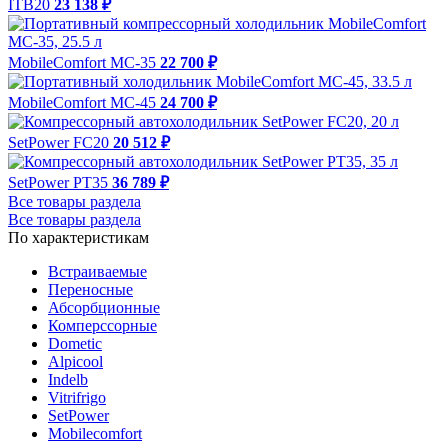
ITB20
23 138 ₽
MobileComfort MC-35
22 700 ₽
MobileComfort MC-45
24 700 ₽
SetPower FC20
20 512 ₽
SetPower PT35
36 789 ₽
Все товары раздела
Все товары раздела
По характеристикам
Встраиваемые
Переносные
Абсорбционные
Комперссорные
Dometic
Alpicool
Indelb
Vitrifrigo
SetPower
Mobilecomfort