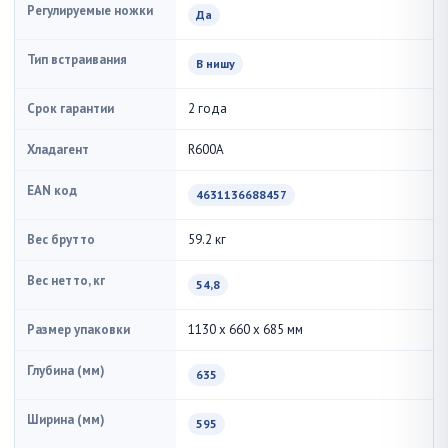
Регулируемые ножки
Да
Тип встраивания
В нишу
Срок гарантии
2 года
Хладагент
R600A
EAN код
4631136688457
Вес брутто
59.2 кг
Вес нетто, кг
54,8
Размер упаковки
1130 x 660 x 685 мм
Глубина (мм)
635
Ширина (мм)
595