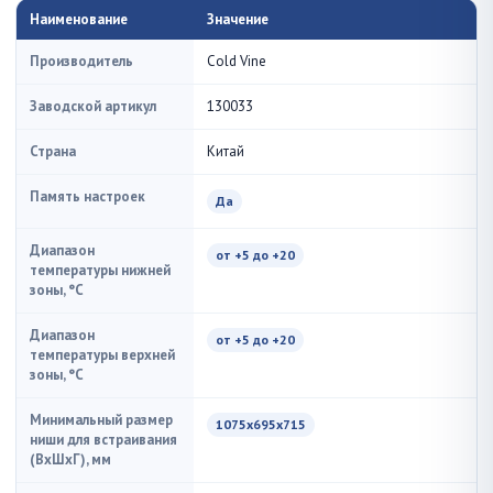
Наименование
Значение
Производитель
Cold Vine
Заводской артикул
130033
Страна
Китай
Память настроек
Да
Диапазон
от +5 до +20
температуры нижней
зоны, °C
Диапазон
от +5 до +20
температуры верхней
зоны, °C
Минимальный размер
1075х695х715
ниши для встраивания
(ВxШxГ), мм