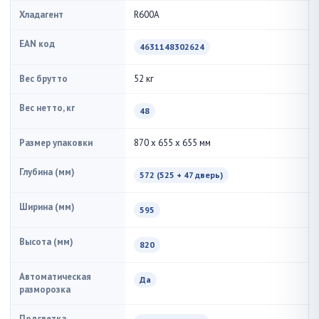
Хладагент
R600A
EAN код
4631148302624
Вес брутто
52 кг
Вес нетто, кг
48
Размер упаковки
870 x 655 x 655 мм
Глубина (мм)
572 (525 + 47 дверь)
Ширина (мм)
595
Высота (мм)
820
Автоматическая
Да
разморозка
Подсветка