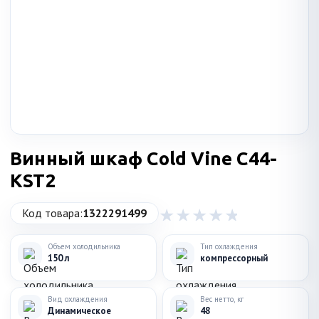
Винный шкаф Cold Vine C44-
KST2
Код товара:
1322291499
Объем холодильника
Тип охлаждения
150 л
компрессорный
Вид охлаждения
Вес нетто, кг
Динамическое
48