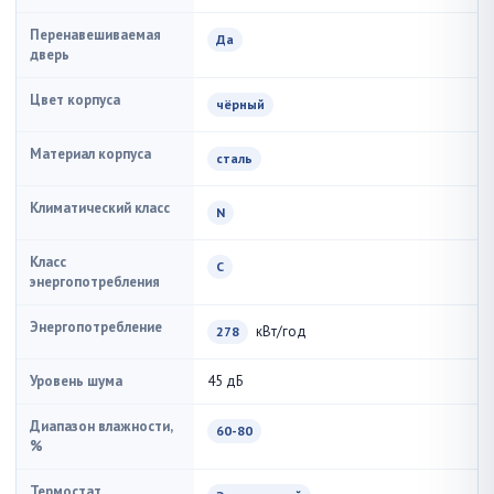
Перенавешиваемая
Да
дверь
Цвет корпуса
чёрный
Материал корпуса
сталь
Климатический класс
N
Класс
C
энергопотребления
Энергопотребление
кВт/год
278
Уровень шума
45 дБ
Диапазон влажности,
60-80
%
Термостат