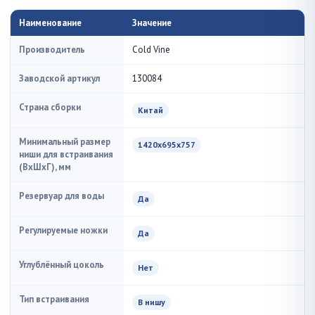
Наименование
Значение
Производитель
Cold Vine
Заводской артикул
130084
Страна сборки
Китай
Минимальный размер
1420x695x757
ниши для встраивания
(ВxШxГ), мм
Резервуар для воды
Да
Регулируемые ножки
Да
Углублённый цоколь
Нет
Тип встраивания
В нишу