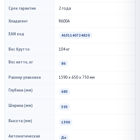
Срок гарантии
2 года
Хладагент
R600A
EAN код
4631140724820
Вес брутто
104 кг
Вес нетто, кг
86
Размер упаковки
1590 x 650 x 750 мм
Глубина (мм)
685
Ширина (мм)
595
Высота (мм)
1390
Автоматическая
Да