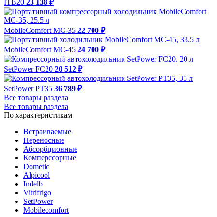
ITB20
23 138 ₽
MobileComfort MC-35
22 700 ₽
MobileComfort MC-45
24 700 ₽
SetPower FC20
20 512 ₽
SetPower PT35
36 789 ₽
Все товары раздела
Все товары раздела
По характеристикам
Встраиваемые
Переносные
Абсорбционные
Комперссорные
Dometic
Alpicool
Indelb
Vitrifrigo
SetPower
Mobilecomfort