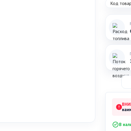
Код товар
ВНИ
!
наи
В нал