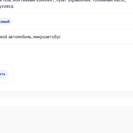
уховод
онный
овой автомобиль, микроавтобус
ыть