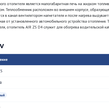
го отопителя является малогабаритная печь на жидком топлив
ом. Теплообменник расположен во внешнем корпусе, образующ
я в канал вентилятором нагнетателя и после нагрева выдувает
мая от установленного автомобильного устройства отопления. 
ля, отопитель AIR ZS D4 служит для обогрева водительской ка
2V
ение
ZS
й
ный
г