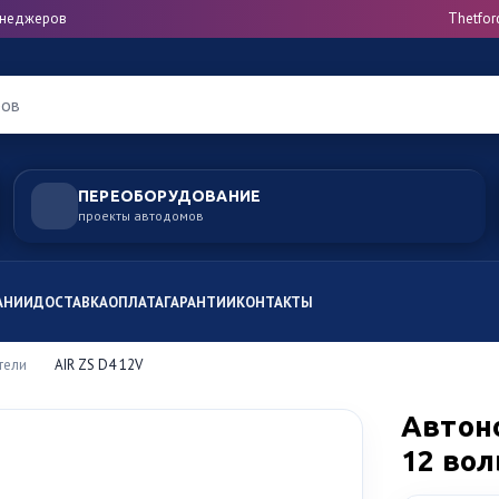
менеджеров
Thetfor
ров
ПЕРЕОБОРУДОВАНИЕ
проекты автодомов
АНИИ
ДОСТАВКА
ОПЛАТА
ГАРАНТИИ
КОНТАКТЫ
тели
AIR ZS D4 12V
Автон
12 вол