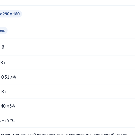
x 290 x 180
ель
В
 Вт
- 0.51 л/ч
5 Вт
140 м3/ч
.. +25 °С
итель, монтажный комплект, пульт управления, топливный насос,