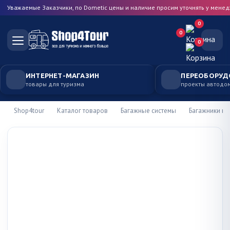
Уважаемые Заказчики, по Dometic цены и наличие просим уточнять у мене
0
0
0
ИНТЕРНЕТ-МАГАЗИН
ПЕРЕОБОРУД
товары для туризма
проекты автодо
Shop4tour
Каталог товаров
Багажные системы
Багажники на