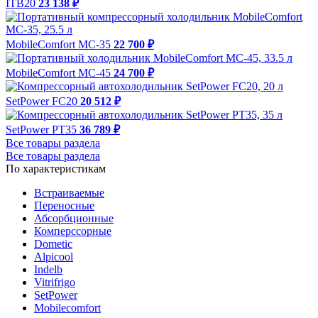
ITB20
23 138 ₽
MobileComfort MC-35
22 700 ₽
MobileComfort MC-45
24 700 ₽
SetPower FC20
20 512 ₽
SetPower PT35
36 789 ₽
Все товары раздела
Все товары раздела
По характеристикам
Встраиваемые
Переносные
Абсорбционные
Комперссорные
Dometic
Alpicool
Indelb
Vitrifrigo
SetPower
Mobilecomfort