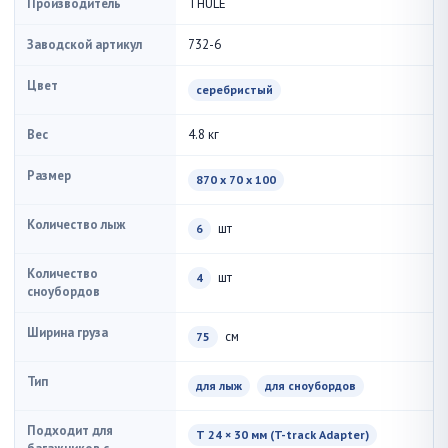
Производитель
THULE
Заводской артикул
732-6
Цвет
серебристый
Вес
4.8 кг
Размер
870 x 70 x 100
Количество лыж
шт
6
Количество
шт
4
сноубордов
Ширина груза
см
75
Тип
для лыж
для сноубордов
Подходит для
T 24 × 30 мм (T-track Adapter)