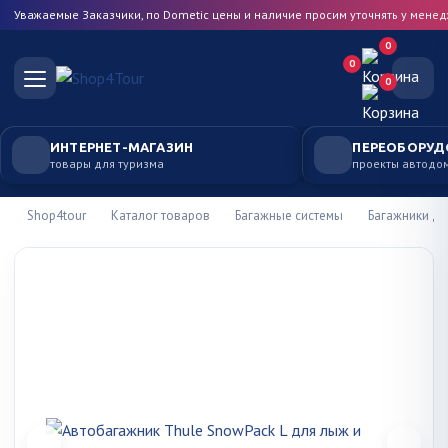
Уважаемые Заказчики, по Dometic цены и наличие просим уточнять у мене
0
0
0
ИНТЕРНЕТ-МАГАЗИН
ПЕРЕОБОРУД
товары для туризма
проекты автодо
Shop4tour
Каталог товаров
Багажные системы
Багажники д