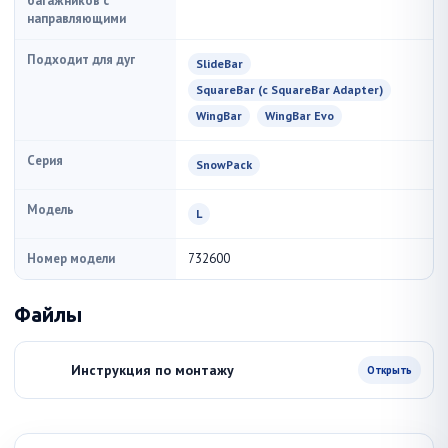
багажников с
направляющими
Подходит для дуг
SlideBar
SquareBar (с SquareBar Adapter)
WingBar
WingBar Evo
Серия
SnowPack
Модель
L
Номер модели
732600
Файлы
Инструкция по монтажу
Открыть