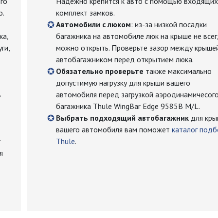
го
Надежно крепится к авто с помощью входящих
о.
комплект замков.
Автомобили с люком
: из-за низкой посадки
ка,
багажника на автомобиле люк на крыше не все
ги,
можно открыть. Проверьте зазор между крыше
автобагажником перед открытием люка.
Обязательно проверьте
также максимально
допустимую нагрузку для крыши вашего
в
автомобиля перед загрузкой аэродинамичесог
багажника Thule WingBar Edge 9585B M/L.
Выбрать подходящий автобагажник
для кры
вашего автомобиля вам поможет
каталог подб
т
Thule
.
я