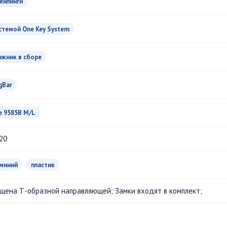
рейлинги
истемой One Key System
ажник в сборе
gBar
e 9585B M/L
20
миний
пластик
щена Т-образной направляющей; Замки входят в комплект;