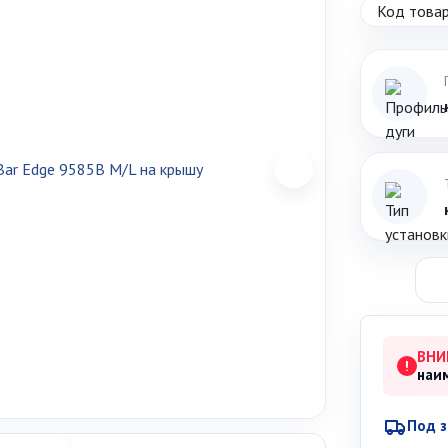
Код товар
ВНИ
!
наи
Под з