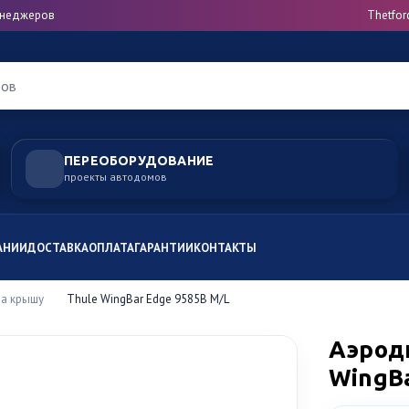
менеджеров
Thetfor
ров
ПЕРЕОБОРУДОВАНИЕ
проекты автодомов
АНИИ
ДОСТАВКА
ОПЛАТА
ГАРАНТИИ
КОНТАКТЫ
на крышу
Thule WingBar Edge 9585B M/L
Аэрод
WingBa