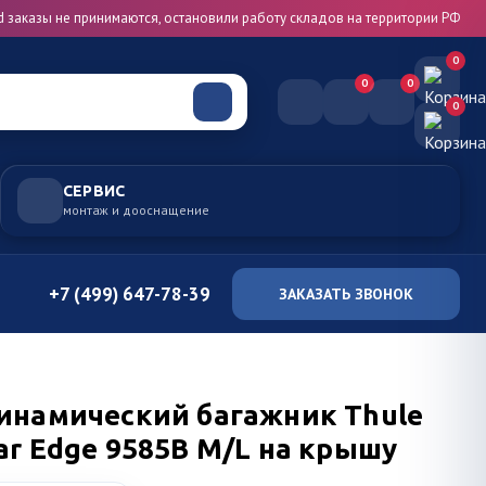
d заказы не принимаются, остановили работу складов на территории РФ
0
0
0
0
СЕРВИС
монтаж и дооснащение
+7 (499) 647-78-39
ЗАКАЗАТЬ ЗВОНОК
инамический багажник Thule
r Edge 9585B M/L на крышу