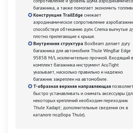
сопротивление и уровень шума аэродинамичесо
багажника, а также помогает экономить топлив
Конструкция TrailEdge
снижает
аэродинамическое сопротивление аэробагажни
способствуя обтеканию дуги. Слегка выгнутые ду
плотно прилегающие к крыше.
Внутренняя структура
BoxBeam делает дугу
багажника для автомобиля Thule WingBar Edge
9585B M/L исключительно прочной. Входящий 
комплект багажника инструмент AcuTight
указывает, насколько правильно и надежно
багажник закреплен на автомобиле.
T-образная верхняя направляющая
позволяе
быстро устанавливать и снимать аксессуары (дл
некоторых креплений необходим переходник
Thule Xadapt; дополнительные сведения см. в
каталоге подбора Thule).