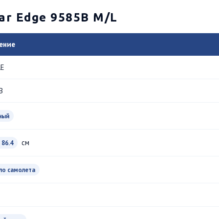
ar Edge 9585B M/L
ение
LE
B
ный
см
 86.4
ло самолета