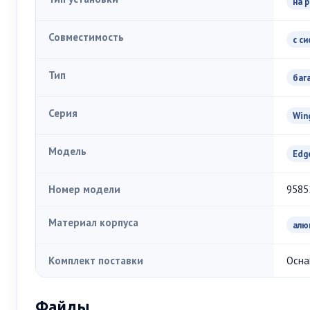
на 
Совместимость
с с
Тип
баг
Серия
Win
Модель
Edg
Номер модели
9585
Материал корпуса
алю
Комплект поставки
Осна
Файлы