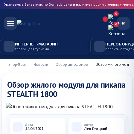
Уважаемые Заказчики, по Dometic цены и наличие просим уточнять у мене
0
0
0
ИНТЕРНЕТ-МАГАЗИН
ПЕРЕОБОРУД
товары для туризма
проекты автодо
Shop4tour
Новости
Обзор автодомов
Обзор жилого модуля
Обзор жилого модуля для пикапа
STEALTH 1800
Дата
Автор
14.04.2021
Лев Стоцкий