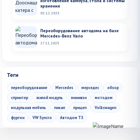
изготовление камбуза, стола и системы
хранения
02.12.2025
Переоборудование автодома на базе
Mercedes-Benz Vario
27.11.2025
Теги
переоборудование
Mercedes
мерседес
обзор
спринтер
жилой модуль
минивэн
мотодом
модульная мебель
пикап
прицеп
Volkswagen
фургон
VW Syncro
Автодом Т3