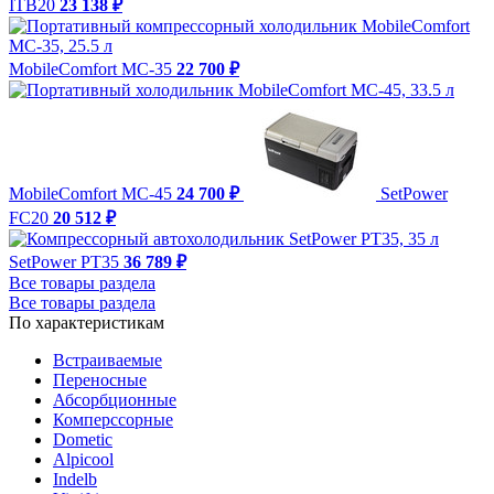
ITB20
23 138 ₽
MobileComfort MC-35
22 700 ₽
MobileComfort MC-45
24 700 ₽
SetPower
FC20
20 512 ₽
SetPower PT35
36 789 ₽
Все товары раздела
Все товары раздела
По характеристикам
Встраиваемые
Переносные
Абсорбционные
Комперссорные
Dometic
Alpicool
Indelb