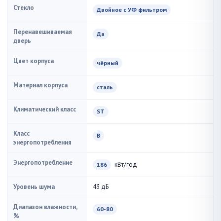
Стекло
Двойное с УФ фильтром
Перенавешиваемая
Да
дверь
Цвет корпуса
чёрный
Материал корпуса
сталь
Климатический класс
ST
Класс
B
энергопотребления
Энергопотребление
кВт/год
186
Уровень шума
43 дБ
Диапазон влажности,
60-80
%