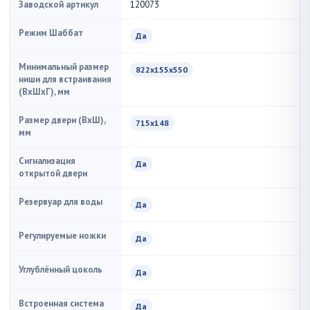
Заводской артикул
120073
Режим Шаббат
Да
Минимальный размер
822х155х550
ниши для встраивания
(ВxШxГ), мм
Размер двери (ВхШ),
715х148
мм
Сигнализация
Да
открытой двери
Резервуар для воды
Да
Регулируемые ножки
Да
Углублённый цоколь
Да
Встроенная система
Да