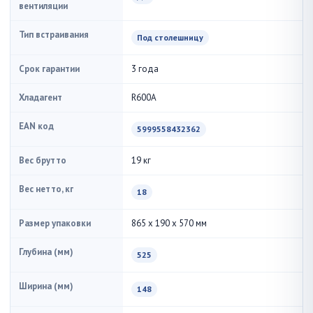
вентиляции
Тип встраивания
Под столешницу
Срок гарантии
3 года
Хладагент
R600A
EAN код
5999558432362
Вес брутто
19 кг
Вес нетто, кг
18
Размер упаковки
865 x 190 x 570 мм
Глубина (мм)
525
Ширина (мм)
148