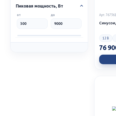
Пиковая мощность, Вт
Арт. 76736
от
до
Синусои
12 В
76 90