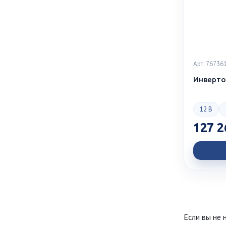
Арт. 76736
Инверто
12 В
127 2
Если вы не 