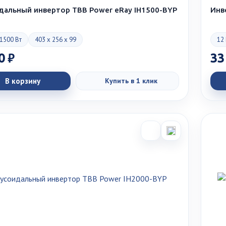
дальный инвертор TBB Power eRay IH1500-BYP
Инв
1500 Вт
403 x 256 x 99
12
0 ₽
33
В корзину
Купить в 1 клик