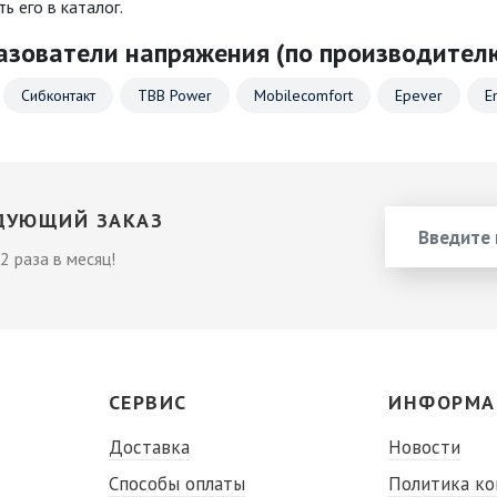
ь его в каталог.
азователи напряжения (по производител
Сибконтакт
TBB Power
Mobilecomfort
Epever
E
ДУЮЩИЙ ЗАКАЗ
2 раза в месяц!
СЕРВИС
ИНФОРМА
Доставка
Новости
Способы оплаты
Политика к