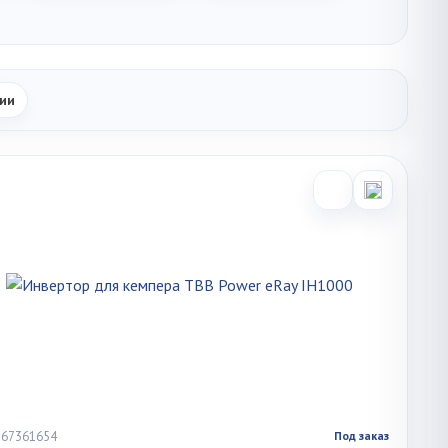
ии
 767361654
Под заказ