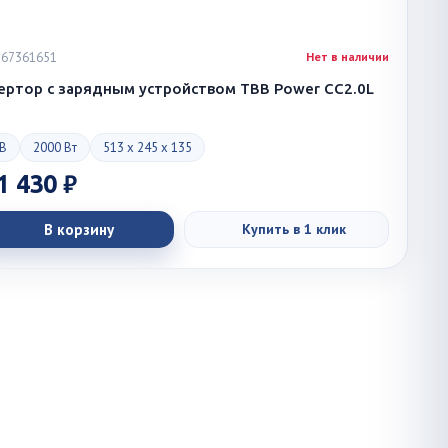
 767361651
Нет в наличии
ертор с зарядным устройством TBB Power CC2.0L
 В
2000 Вт
513 x 245 x 135
1 430 ₽
В корзину
Купить в 1 клик