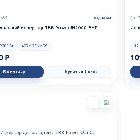
1655
Арт.
Под заказ
дальный инвертор TBB Power IH2000-BYP
Инв
2000 Вт
403 x 256 x 99
12
0 ₽
10
В корзину
Купить в 1 клик