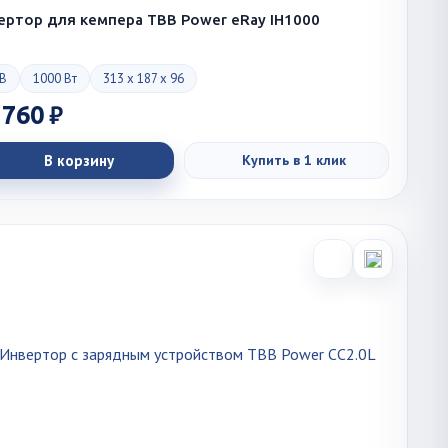
ертор для кемпера TBB Power eRay IH1000
 В
1000 Вт
313 x 187 x 96
 760 ₽
В корзину
Купить в 1 клик