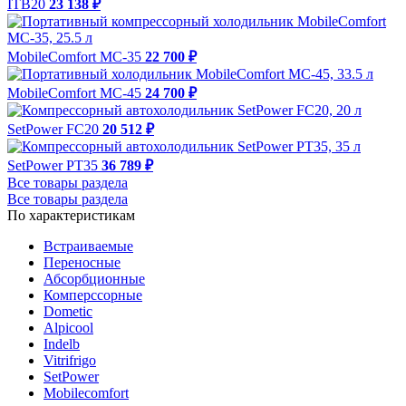
ITB20
23 138 ₽
MobileComfort MC-35
22 700 ₽
MobileComfort MC-45
24 700 ₽
SetPower FC20
20 512 ₽
SetPower PT35
36 789 ₽
Все товары раздела
Все товары раздела
По характеристикам
Встраиваемые
Переносные
Абсорбционные
Комперссорные
Dometic
Alpicool
Indelb
Vitrifrigo
SetPower
Mobilecomfort