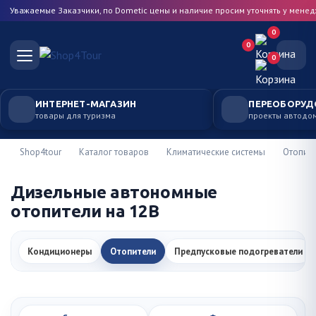
Уважаемые Заказчики, по Dometic цены и наличие просим уточнять у мене
0
0
0
ИНТЕРНЕТ-МАГАЗИН
ПЕРЕОБОРУД
товары для туризма
проекты автодо
Shop4tour
Каталог товаров
Климатические системы
Отопит
Дизельные автономные
отопители на 12В
Кондиционеры
Отопители
Предпусковые подогреватели