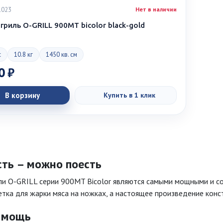
1023
Нет в наличии
гриль O-GRILL 900MT bicolor black-gold
с
10.8 кг
1450 кв. см
0 ₽
В корзину
Купить в 1 клик
сть – можно поесть
ли O-GRILL серии 900MT Bicolor являются самыми мощными и с
тка для жарки мяса на ножках, а настоящее произведение конст
и мощь