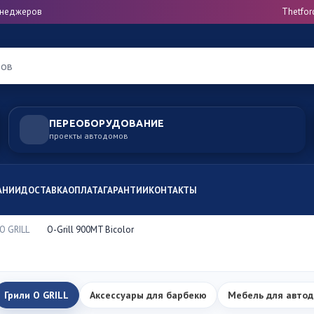
менеджеров
Thetfor
ров
ПЕРЕОБОРУДОВАНИЕ
проекты автодомов
АНИИ
ДОСТАВКА
ОПЛАТА
ГАРАНТИИ
КОНТАКТЫ
O GRILL
O-Grill 900MT Bicolor
Грили O GRILL
Аксессуары для барбекю
Мебель для авто