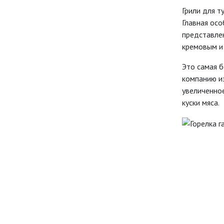
Грили для т
Главная осо
представлен
кремовым и
Это самая б
компанию из
увеличенно
куски мяса.