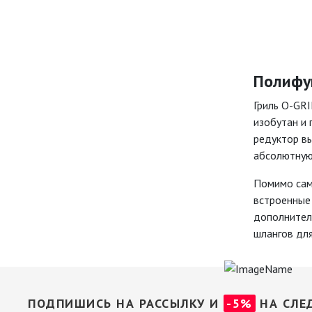
Полифу
Гриль O-GRI
изобутан и 
редуктор вы
абсолютную
Помимо само
встроенные 
дополнитель
шлангов дл
ПОДПИШИСЬ НА РАССЫЛКУ И
-5%
НА СЛЕ