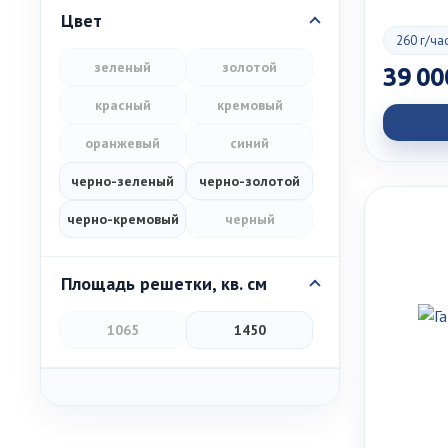
Цвет
260 г/ча
зеленый
золотой
39 00
красный
кремовый
оранжевый
синий
черно-зеленый
черно-золотой
черно-кремовый
черный
Площадь решетки, кв. см
1065
1450