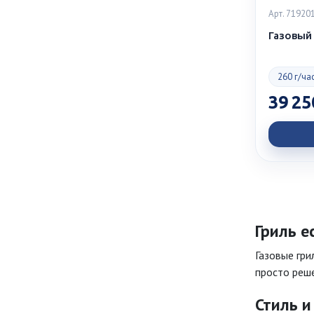
Арт. 71920
Газовый 
260 г/ча
39 25
Гриль е
Газовые гри
просто реше
Стиль 