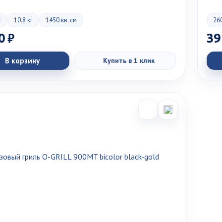
с
10.8 кг
1450 кв. см
260
0 ₽
39
В корзину
Купить в 1 клик