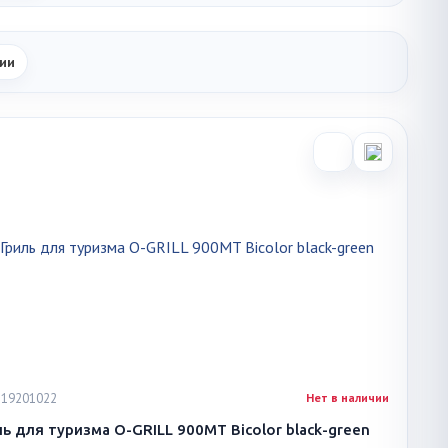
ии
 719201022
Нет в наличии
ль для туризма O-GRILL 900MT Bicolor black-green