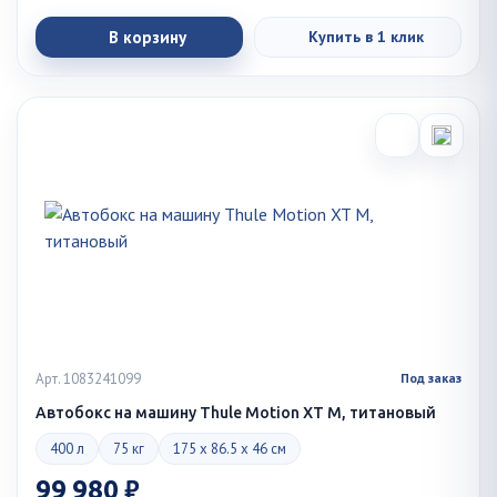
В корзину
Купить в 1 клик
Арт. 1083241099
Под заказ
Автобокс на машину Thule Motion XT M, титановый
400 л
75 кг
175 x 86.5 x 46 см
99 980 ₽