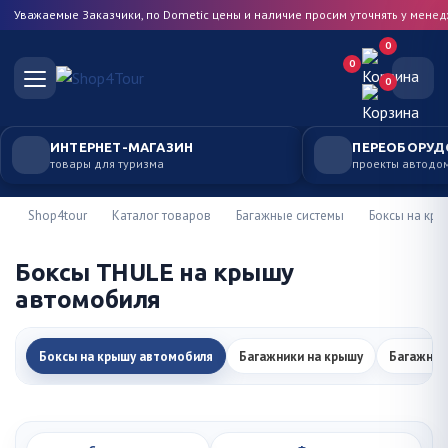
Уважаемые Заказчики, по Dometic цены и наличие просим уточнять у мене
0
0
0
ИНТЕРНЕТ-МАГАЗИН
ПЕРЕОБОРУД
товары для туризма
проекты автодо
Shop4tour
Каталог товаров
Багажные системы
Боксы на кр
Боксы THULE на крышу
автомобиля
Боксы на крышу автомобиля
Багажники на крышу
Багажник