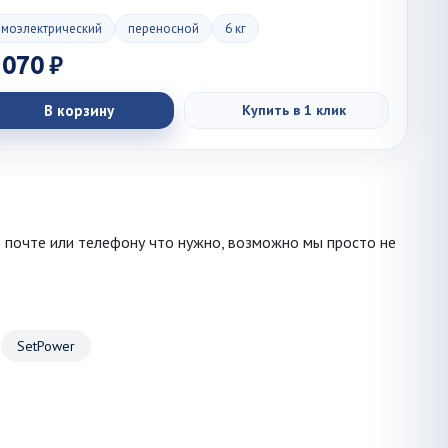
рмоэлектрический
переносной
6 кг
 070 ₽
В корзину
Купить в 1 клик
о почте или телефону что нужно, возможно мы просто не
SetPower