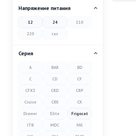
Напряжение питания
12
24
110
220
газ
Серия
A
BAR
BD
C
CD
CF
CFX3
CRD
CRP
Cruise
CRX
CX
Drawer
Elite
Frigocat
ITB
MDC
MK