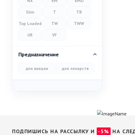
NX
RM
RMD
Slim
T
TB
Top Loaded
TW
TWW
UR
VF
Предназначение
для вакцин
для лекарств
ПОДПИШИСЬ НА РАССЫЛКУ И
-5%
НА СЛЕ