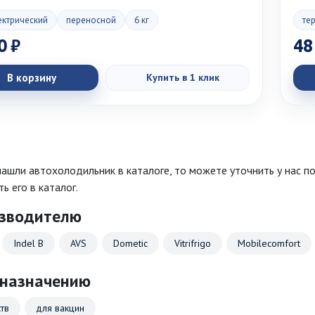
ектрический
переносной
6 кг
те
0 ₽
48
В корзину
Купить в 1 клик
нашли автохолодильник в каталоге, то можете уточнить у нас п
ь его в каталог.
изводителю
Indel B
AVS
Dometic
Vitrifrigo
Mobilecomfort
дназначению
тв
для вакцин