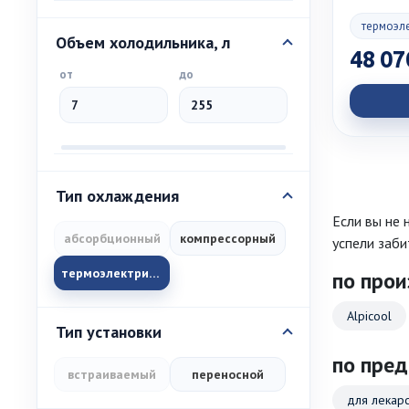
термоэл
Объем холодильника, л
48 07
от
до
Тип охлаждения
Если вы не 
абсорбционный
компрессорный
успели забит
термоэлектрический
по про
Alpicool
Тип установки
по пре
встраиваемый
переносной
для лекарс