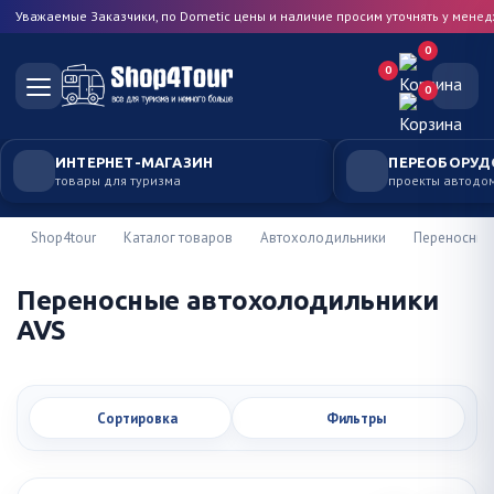
Уважаемые Заказчики, по Dometic цены и наличие просим уточнять у мене
0
0
0
ИНТЕРНЕТ-МАГАЗИН
ПЕРЕОБОРУД
товары для туризма
проекты автодо
Shop4tour
Каталог товаров
Автохолодильники
Переносные
Переносные автохолодильники
AVS
Сортировка
Фильтры