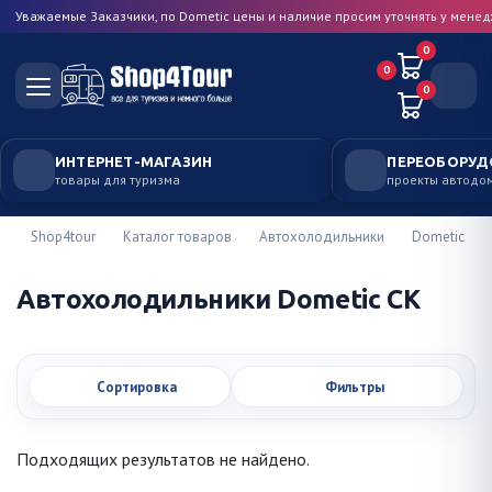
Уважаемые Заказчики, по Dometic цены и наличие просим уточнять у мене
0
0
0
ИНТЕРНЕТ-МАГАЗИН
ПЕРЕОБОРУД
товары для туризма
проекты автодо
Shop4tour
Каталог товаров
Автохолодильники
Dometic
Автохолодильники Dometic CK
Сортировка
Фильтры
Подходящих результатов не найдено.