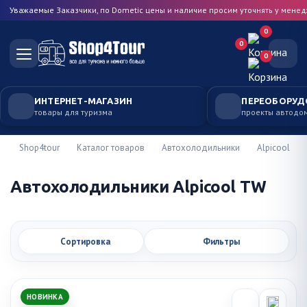
Уважаемые Заказчики, по Dometic цены и наличие просим уточнять у мене
0
0
0
ИНТЕРНЕТ-МАГАЗИН
ПЕРЕОБОРУД
товары для туризма
проекты автодо
Shop4tour
Каталог товаров
Автохолодильники
Alpicool
Автохолодильники Alpicool TW
Сортировка
Фильтры
НОВИНКА