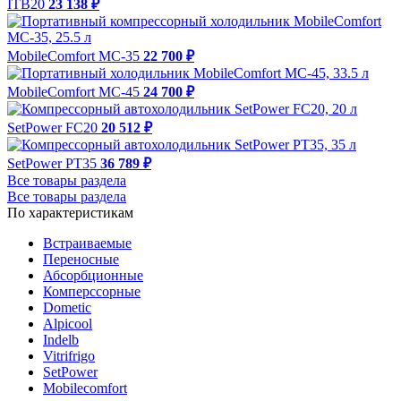
ITB20
23 138 ₽
MobileComfort MC-35
22 700 ₽
MobileComfort MC-45
24 700 ₽
SetPower FC20
20 512 ₽
SetPower PT35
36 789 ₽
Все товары раздела
Все товары раздела
По характеристикам
Встраиваемые
Переносные
Абсорбционные
Комперссорные
Dometic
Alpicool
Indelb
Vitrifrigo
SetPower
Mobilecomfort