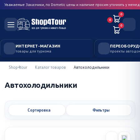
Уважаемые Заказчики, по Dometic цены и наличие просим уточнять у мене
0
0
0
ИНТЕРНЕТ-МАГАЗИН
ПЕРЕОБОРУД
товары для туризма
проекты автодо
Shop4tour
Каталог товаров
Автохолодильники
Автохолодильники
Сортировка
Фильтры